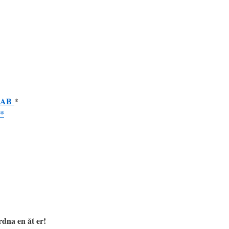
t AB
*
 *
dna en åt er!