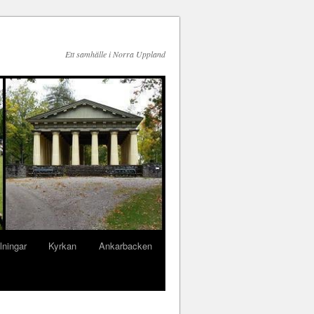
Ett samhälle i Norra Uppland
llningar
Kyrkan
Ankarbacken