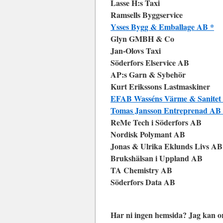
Lasse H:s Taxi
Ramsells Byggservice
Ysses Bygg & Emballage AB *
Glyn GMBH & Co
Jan-Olovs Taxi
Söderfors Elservice AB
AP:s Garn & Sybehör
Kurt Erikssons Lastmaskiner
EFAB Wasséns Värme & Sanite
Tomas Jansson Entreprenad AB
ReMe Tech i Söderfors AB
Nordisk Polymant AB
Jonas & Ulrika Eklunds Livs AB
Brukshälsan i Uppland AB
TA Chemistry AB
Söderfors Data AB
Har ni ingen hemsida? Jag kan or