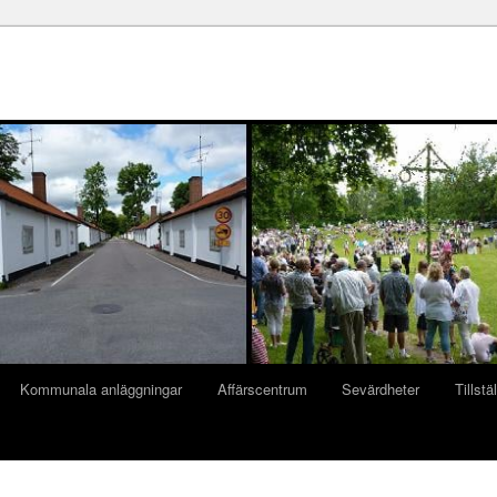
Kommunala anläggningar
Affärscentrum
Sevärdheter
Tillstä