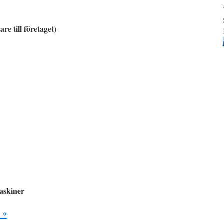
re till företaget)
askiner
 *